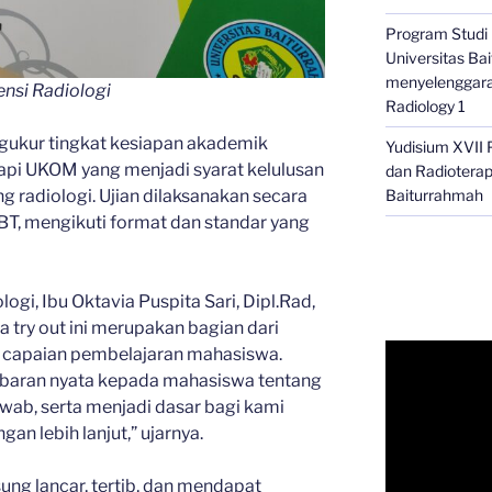
Program Studi D
Universitas B
menyelenggara
ensi Radiologi
Radiology 1
engukur tingkat kesiapan akademik
Yudisium XVII 
i UKOM yang menjadi syarat kelulusan
dan Radioterapi
Baiturrahmah
ang radiologi. Ujian dilaksanakan secara
T, mengikuti format dan standar yang
ogi, Ibu Oktavia Puspita Sari, Dipl.Rad,
a try out ini merupakan bagian dari
 capaian pembelajaran mahasiswa.
baran nyata kepada mahasiswa tentang
awab, serta menjadi dasar bagi kami
 lebih lanjut,” ujarnya.
ung lancar, tertib, dan mendapat