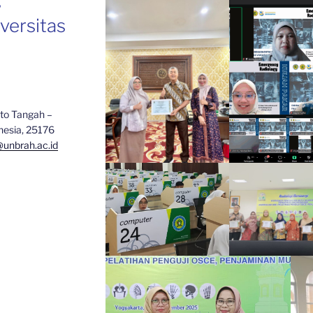
,
iversitas
to Tangah –
nesia, 25176
@unbrah.ac.id