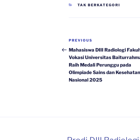
CATEGORIES
TAK BERKATEGORI
Navigasi
Previous
PREVIOUS
pos
Post
Mahasiswa DIII Radiologi Fakul
Vokasi Universitas Baiturrahm
Raih Medali Perunggu pada
Olimpiade Sains dan Kesehata
Nasional 2025