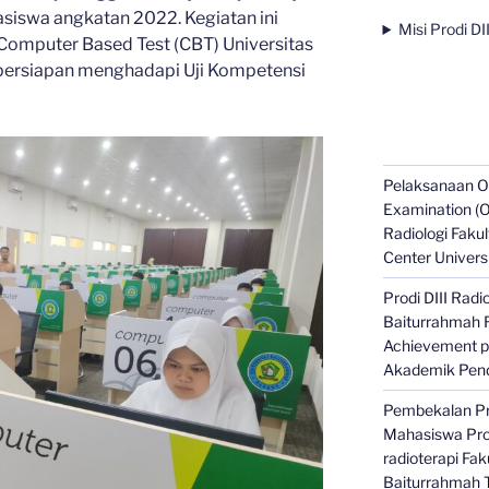
iswa angkatan 2022. Kegiatan ini
Misi Prodi DI
Computer Based Test (CBT) Universitas
persiapan menghadapi Uji Kompetensi
Pelaksanaan Ob
Examination (O
Radiologi Faku
Center Univers
Prodi DIII Radi
Baiturrahmah R
Achievement 
Akademik Pend
Pembekalan Pr
Mahasiswa Prod
radioterapi Fak
Baiturrahmah 