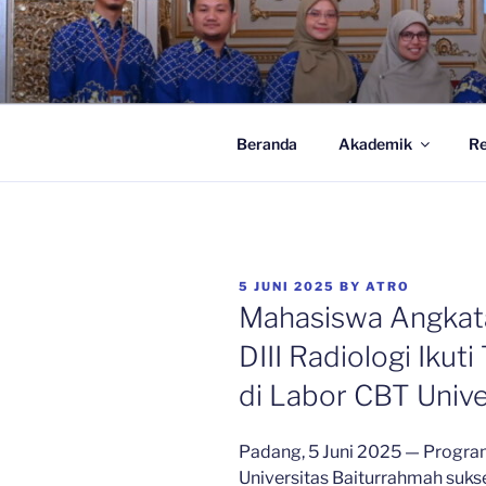
Skip
to
.:: PRODI D
content
| Universitas Baiturrahmah
Beranda
Akademik
Re
POSTED
5 JUNI 2025
BY
ATRO
ON
Mahasiswa Angkat
DIII Radiologi Ikut
di Labor CBT Unive
Padang, 5 Juni 2025 — Program
Universitas Baiturrahmah suks