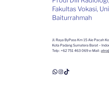
Prodi DIII Radiologi
Fakultas Vokasi, Un
Baiturrahmah
Jl. Raya ByPass Km 15 Aie Pacah Ko
Kota Padang Sumatera Barat – Indo
Telp : +62 751 463 069 e-Mail :
atro
WhatsApp
Instagram
TikTok