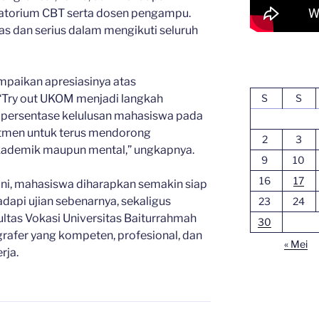
ratorium CBT serta dosen pengampu.
as dan serius dalam mengikuti seluruh
mpaikan apresiasinya atas
S
S
. “Try out UKOM menjadi langkah
 persentase kelulusan mahasiswa pada
tmen untuk terus mendorong
2
3
kademik maupun mental,” ungkapnya.
9
10
16
17
ni, mahasiswa diharapkan semakin siap
dapi ujian sebenarnya, sekaligus
23
24
ultas Vokasi Universitas Baiturrahmah
30
rafer yang kompeten, profesional, dan
« Mei
rja.