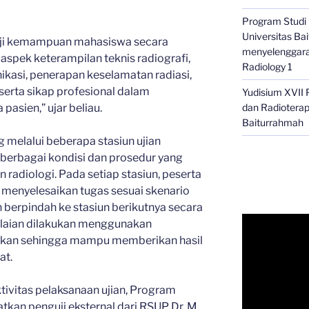
Program Studi D
Universitas B
ji kemampuan mahasiswa secara
menyelenggara
 aspek keterampilan teknis radiografi,
Radiology 1
kasi, penerapan keselamatan radiasi,
serta sikap profesional dalam
Yudisium XVII 
dan Radioterapi
asien,” ujar beliau.
Baiturrahmah
melalui beberapa stasiun ujian
 berbagai kondisi dan prosedur yang
radiologi. Pada setiap stasiun, peserta
k menyelesaikan tugas sesuai skenario
 berpindah ke stasiun berikutnya secara
nilaian dilakukan menggunakan
arkan sehingga mampu memberikan hasil
at.
ivitas pelaksanaan ujian, Program
atkan penguji eksternal dari RSUP Dr. M.