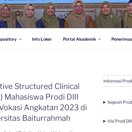
III RADIOLOGI ::.
pository
Info Loker
Portal Akademik
Penerimaa
Informasi Prodi
ive Structured Clinical
 Mahasiswa Prodi DIII
Sejarah Prodi
 Vokasi Angkatan 2023 di
rsitas Baiturrahmah
Visi Prodi DII