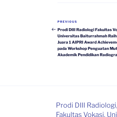
Navigasi
Previous
PREVIOUS
pos
Post
Prodi DIII Radiologi Fakultas V
Universitas Baiturrahmah Raih
Juara 1 AIPRI Award Achievem
pada Workshop Penguatan Mu
Akademik Pendidikan Radiogra
Prodi DIII Radiologi
Fakultas Vokasi, Un