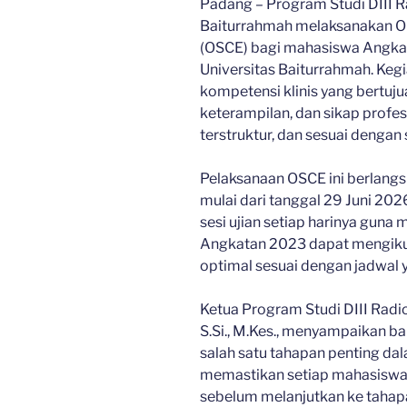
Padang – Program Studi DIII Ra
Baiturrahmah melaksanakan Obj
(OSCE) bagi mahasiswa Angka
Universitas Baiturrahmah. Kegi
kompetensi klinis yang bertu
keterampilan, dan sikap profes
terstruktur, dan sesuai dengan 
Pelaksanaan OSCE ini berlangsun
mulai dari tanggal 29 Juni 20
sesi ujian setiap harinya gun
Angkatan 2023 dapat mengikuti
optimal sesuai dengan jadwal y
Ketua Program Studi DIII Radiol
S.Si., M.Kes., menyampaikan 
salah satu tahapan penting da
memastikan setiap mahasiswa
sebelum melanjutkan ke tahap