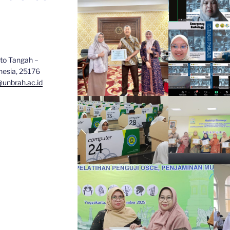
to Tangah –
nesia, 25176
@unbrah.ac.id