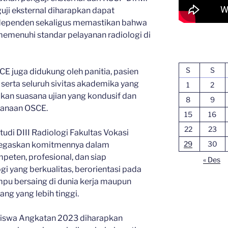
uji eksternal diharapkan dapat
ndependen sekaligus memastikan bahwa
emenuhi standar pelayanan radiologi di
S
S
CE juga didukung oleh panitia, pasien
, serta seluruh sivitas akademika yang
1
2
kan suasana ujian yang kondusif dan
8
9
sanaan OSCE.
15
16
22
23
tudi DIII Radiologi Fakultas Vokasi
29
30
negaskan komitmennya dalam
peten, profesional, dan siap
« Des
i yang berkualitas, berorientasi pada
pu bersaing di dunia kerja maupun
ang yang lebih tinggi.
iswa Angkatan 2023 diharapkan