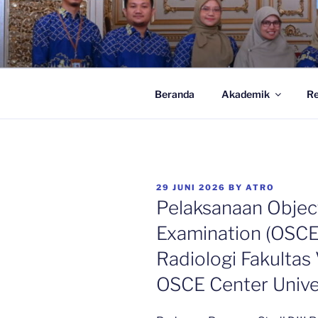
Skip
to
.:: PRODI D
content
| Universitas Baiturrahmah
Beranda
Akademik
Re
POSTED
29 JUNI 2026
BY
ATRO
ON
Pelaksanaan Object
Examination (OSCE)
Radiologi Fakultas
OSCE Center Unive