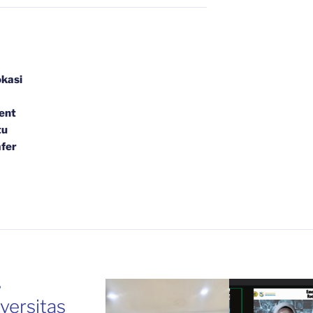
okasi
ent
tu
fer
,
iversitas