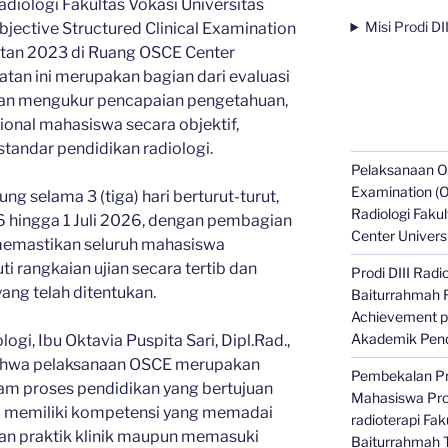
diologi Fakultas Vokasi Universitas
Misi Prodi DI
ective Structured Clinical Examination
tan 2023 di Ruang OSCE Center
atan ini merupakan bagian dari evaluasi
juan mengukur pencapaian pengetahuan,
ional mahasiswa secara objektif,
standar pendidikan radiologi.
Pelaksanaan Ob
Examination (O
g selama 3 (tiga) hari berturut-turut,
Radiologi Faku
26 hingga 1 Juli 2026, dengan pembagian
Center Univers
a memastikan seluruh mahasiswa
 rangkaian ujian secara tertib dan
Prodi DIII Radi
ang telah ditentukan.
Baiturrahmah R
Achievement 
Akademik Pend
ogi, Ibu Oktavia Puspita Sari, Dipl.Rad.,
bahwa pelaksanaan OSCE merupakan
Pembekalan Pr
lam proses pendidikan yang bertujuan
Mahasiswa Prod
 memiliki kompetensi yang memadai
radioterapi Fak
an praktik klinik maupun memasuki
Baiturrahmah 