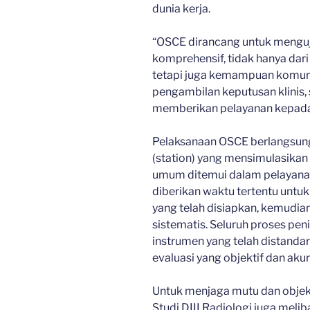
dunia kerja.
“OSCE dirancang untuk mengu
komprehensif, tidak hanya dari
tetapi juga kemampuan komuni
pengambilan keputusan klinis, 
memberikan pelayanan kepada p
Pelaksanaan OSCE berlangsung 
(station) yang mensimulasikan
umum ditemui dalam pelayanan 
diberikan waktu tertentu untu
yang telah disiapkan, kemudian
sistematis. Seluruh proses pe
instrumen yang telah distand
evaluasi yang objektif dan akur
Untuk menjaga mutu dan objekt
Studi DIII Radiologi juga melib