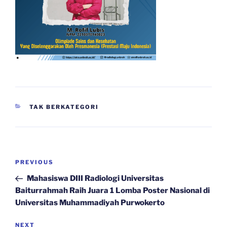
CATEGORIES
TAK BERKATEGORI
Navigasi
Previous
PREVIOUS
pos
Post
Mahasiswa DIII Radiologi Universitas
Baiturrahmah Raih Juara 1 Lomba Poster Nasional di
Universitas Muhammadiyah Purwokerto
Next
NEXT