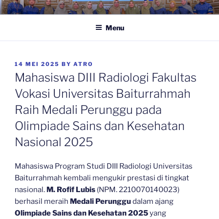
Skip
.:: PRODI DIII RADIOLOGI ::.
| Universitas Baiturrahmah
to
Menu
content
POSTED
14 MEI 2025
BY
ATRO
ON
Mahasiswa DIII Radiologi Fakultas
Vokasi Universitas Baiturrahmah
Raih Medali Perunggu pada
Olimpiade Sains dan Kesehatan
Nasional 2025
Mahasiswa Program Studi DIII Radiologi Universitas
Baiturrahmah kembali mengukir prestasi di tingkat
nasional.
M. Rofif Lubis
(NPM. 2210070140023)
berhasil meraih
Medali Perunggu
dalam ajang
Olimpiade Sains dan Kesehatan 2025
yang