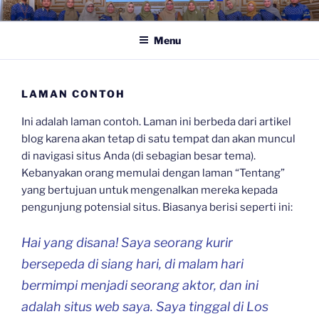
Skip
.:: PRODI DIII RADIOLOGI ::.
| Universitas Baiturrahmah
to
Menu
content
LAMAN CONTOH
Ini adalah laman contoh. Laman ini berbeda dari artikel
blog karena akan tetap di satu tempat dan akan muncul
di navigasi situs Anda (di sebagian besar tema).
Kebanyakan orang memulai dengan laman “Tentang”
yang bertujuan untuk mengenalkan mereka kepada
pengunjung potensial situs. Biasanya berisi seperti ini:
Hai yang disana! Saya seorang kurir
bersepeda di siang hari, di malam hari
bermimpi menjadi seorang aktor, dan ini
adalah situs web saya. Saya tinggal di Los